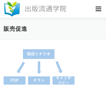
コ
ン
メニュー
テ
ン
ツ
へ
HOME
セミナー
発行物
お申込み
販売促進
ス
キ
ッ
プ
お問い合わせ
DICTIONARY
COLUMN
書店研究会