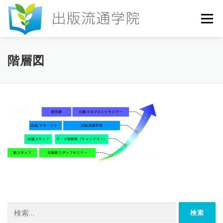
コ
ン
メニュー
テ
ン
ツ
へ
HOME
セミナー
発行物
お申込み
階層図
ス
キ
ッ
プ
お問い合わせ
DICTIONARY
COLUMN
書店研究会
検
索: