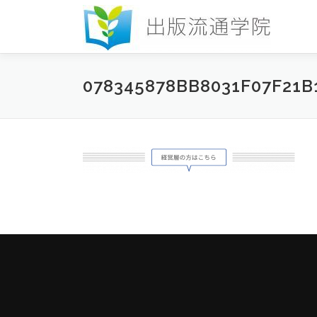
コ
ン
テ
ン
ツ
078345878BB8031F07F21B
へ
ス
キ
ッ
プ