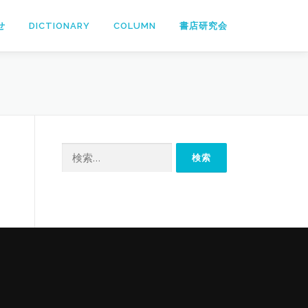
せ
DICTIONARY
COLUMN
書店研究会
検
索: