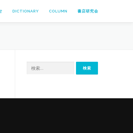
せ
DICTIONARY
COLUMN
書店研究会
検
索: