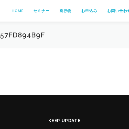
HOME
セミナー
発行物
お申込み
お問い合わ
C57FD894B9F
KEEP UPDATE