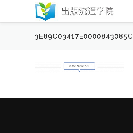
コ
ン
テ
ン
ツ
3E89C03417E0000843085
へ
ス
キ
ッ
プ