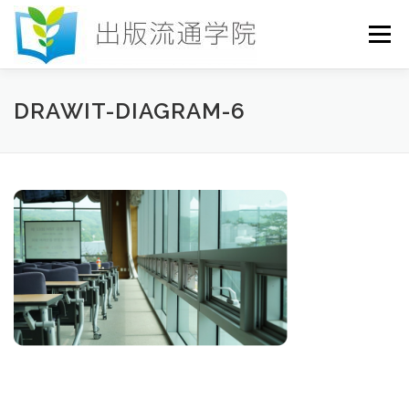
コ
ン
メニュー
テ
ン
ツ
へ
HOME
セミナー
発行物
お申込み
DRAWIT-DIAGRAM-6
ス
キ
ッ
プ
お問い合わせ
DICTIONARY
COLUMN
書店研究会