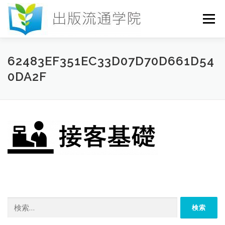
コ
ン
メニュー
テ
ン
ツ
へ
HOME
セミナー
発行物
お申込み
62483EF351EC33D07D70D661D54
ス
0DA2F
キ
ッ
プ
お問い合わせ
DICTIONARY
COLUMN
書店研究会
検
索: