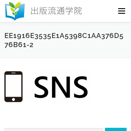
コ
ン
メニュー
テ
ン
ツ
へ
HOME
セミナー
発行物
お申込み
EE1916E3535E1A5398C1AA376D5
ス
76B61-2
キ
ッ
プ
お問い合わせ
DICTIONARY
COLUMN
書店研究会
検