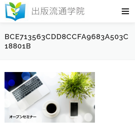
コ
ン
メニュー
テ
ン
ツ
へ
HOME
セミナー
発行物
お申込み
BCE713563CDD8CCFA9683A503C
ス
18801B
キ
ッ
プ
お問い合わせ
DICTIONARY
COLUMN
書店研究会