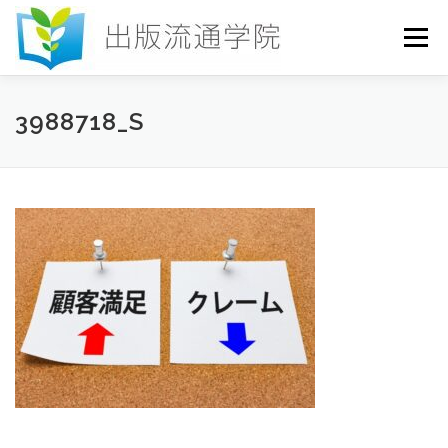
コ
ン
メニュー
テ
ン
ツ
へ
HOME
セミナー
発行物
お申込み
3988718_S
ス
キ
ッ
プ
お問い合わせ
DICTIONARY
COLUMN
書店研究会