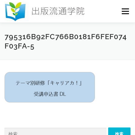
コ
ン
メニュー
テ
ン
ツ
へ
HOME
セミナー
発行物
お申込み
795316B92FC766B0181F6FEF074
ス
F03FA-5
キ
ッ
プ
お問い合わせ
DICTIONARY
COLUMN
書店研究会
検