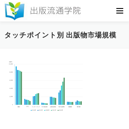
コ
ン
メニュー
テ
ン
ツ
へ
HOME
セミナー
発行物
お申込み
タッチポイント別 出版物市場規模
ス
キ
ッ
プ
お問い合わせ
DICTIONARY
COLUMN
書店研究会