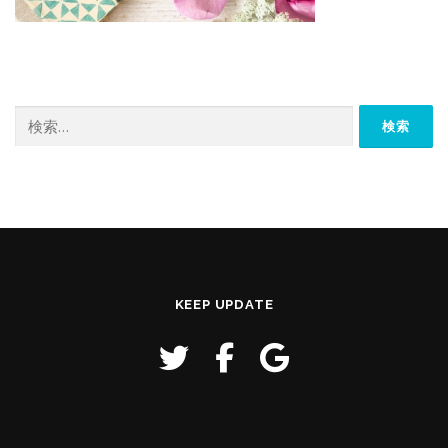
検
索:
KEEP UPDATE