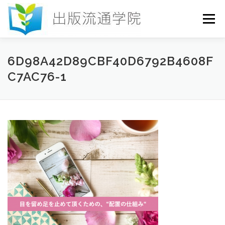
コ
ン
メニュー
テ
ン
ツ
へ
HOME
セミナー
発行物
お申込み
6D98A42D89CBF40D6792B4608F
ス
C7AC76-1
キ
ッ
プ
お問い合わせ
DICTIONARY
COLUMN
書店研究会