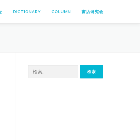
せ
DICTIONARY
COLUMN
書店研究会
検
索: