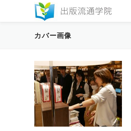
コ
ン
テ
ン
ツ
カバー画像
へ
ス
キ
ッ
プ