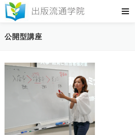
コ
ン
メニュー
テ
ン
ツ
へ
HOME
セミナー
発行物
お申込み
公開型講座
ス
キ
ッ
プ
お問い合わせ
DICTIONARY
COLUMN
書店研究会