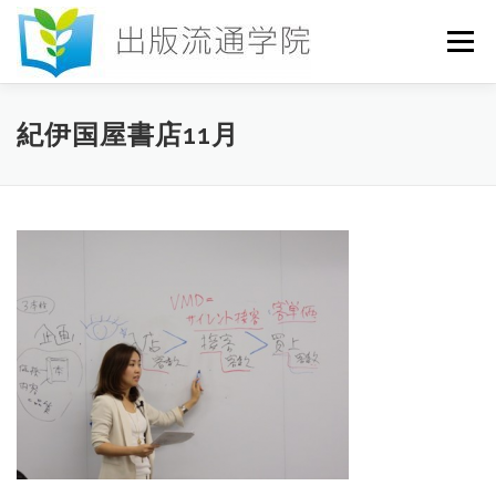
コ
ン
メニュー
テ
ン
ツ
へ
HOME
セミナー
発行物
お申込み
紀伊国屋書店11月
ス
キ
ッ
プ
お問い合わせ
DICTIONARY
COLUMN
書店研究会