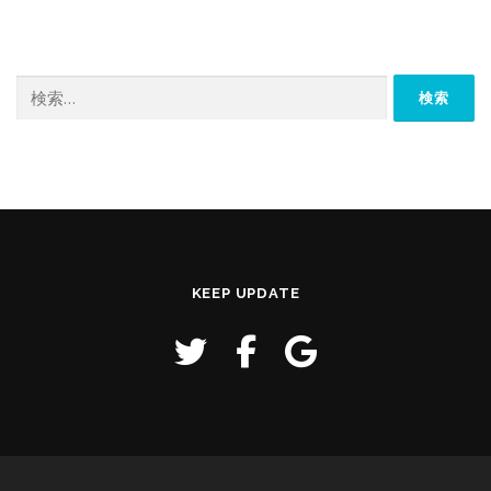
検
索:
KEEP UPDATE