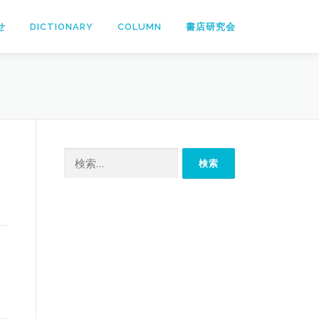
せ
DICTIONARY
COLUMN
書店研究会
検
索: