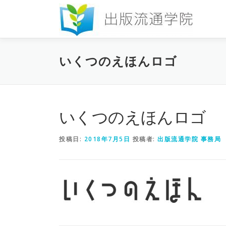
コ
ン
テ
ン
ツ
いくつのえほんロゴ
へ
ス
キ
ッ
プ
いくつのえほんロゴ
投稿日:
2018年7月5日
投稿者:
出版流通学院 事務局