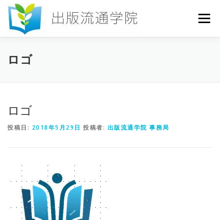
コ
ン
メニュー
テ
ン
ツ
へ
HOME
セミナー
発行物
お申込み
ロゴ
ス
キ
ッ
プ
お問い合わせ
DICTIONARY
COLUMN
ロゴ
投稿日:
2018年5月29日
投稿者:
出版流通学院 事務局
書店研究会