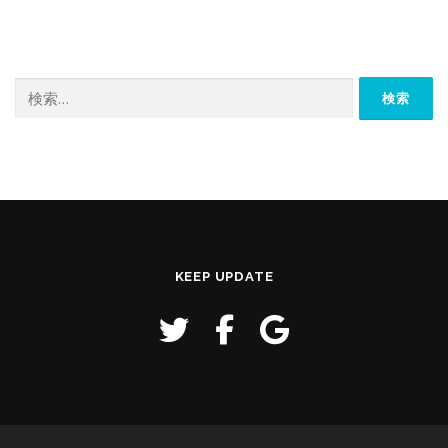
検
索:
KEEP UPDATE