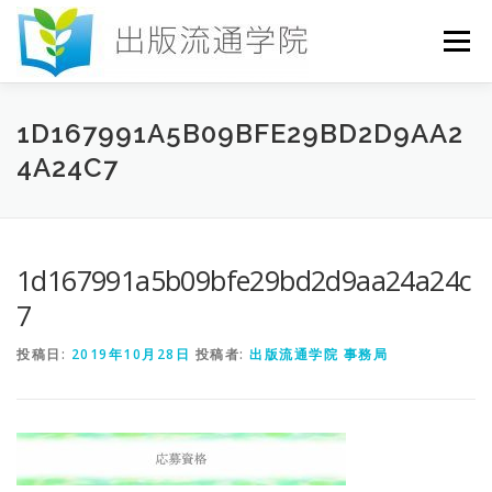
コ
ン
メニュー
テ
ン
ツ
へ
HOME
セミナー
発行物
お申込み
1D167991A5B09BFE29BD2D9AA2
ス
4A24C7
キ
ッ
プ
お問い合わせ
DICTIONARY
COLUMN
1d167991a5b09bfe29bd2d9aa24a24c
書店研究会
7
投稿日:
2019年10月28日
投稿者:
出版流通学院 事務局