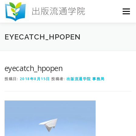
コ
ン
メニュー
テ
ン
ツ
へ
HOME
セミナー
発行物
お申込み
EYECATCH_HPOPEN
ス
キ
ッ
プ
お問い合わせ
DICTIONARY
COLUMN
eyecatch_hpopen
投稿日:
2018年8月15日
投稿者:
出版流通学院 事務局
書店研究会