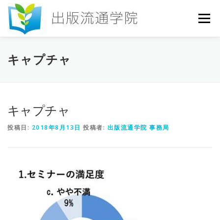
コ
ン
メニュー
テ
ン
ツ
へ
HOME
セミナー
発行物
お申込み
キャプチャ
ス
キ
ッ
プ
お問い合わせ
DICTIONARY
COLUMN
キャプチャ
投稿日:
2018年8月13日
投稿者:
出版流通学院 事務局
書店研究会