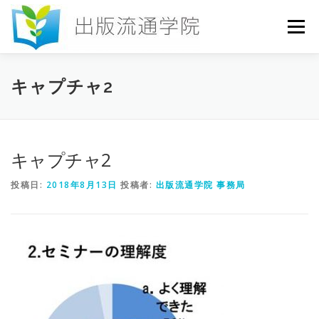
コ
ン
メニュー
テ
ン
ツ
へ
HOME
セミナー
発行物
お申込み
キャプチャ2
ス
キ
ッ
プ
お問い合わせ
DICTIONARY
COLUMN
キャプチャ2
投稿日:
2018年8月13日
投稿者:
出版流通学院 事務局
書店研究会