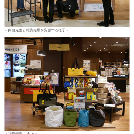
＜内藤先生と雑貨売場を変更する様子＞
＜雑貨売場 after＞