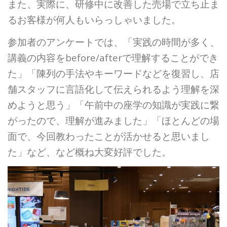
また、実際に、研修中に改善した売場で立ち止ま
るお客様が何人もいらっしゃいました。
参加者のアンケートでは、「実践の時間が多く、
講義の内容をbefore/afterで理解することができ
た」「陳列の手法やキーワードなどを復習し、店
舗スタッフに言語化して伝えられるよう理解を深
めようと思う」「午前中の座学の知識が実践に繋
がったので、理解が進みました」「ほとんどの場
面で、今回教わったことが活かせると思いまし
た」など、など概ね大変好評でした。