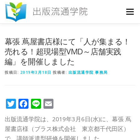
コ
ン
メニュー
テ
ン
ツ
へ
HOME
セミナー
発行物
お申込み
幕張 蔦屋書店様にて「人が集まる！
ス
キ
売れる！超現場型VMD～店舗実践
ッ
編」を開催しました
プ
お問い合わせ
DICTIONARY
COLUMN
投稿日:
2019年3月18日
投稿者:
出版流通学院 事務局
書店研究会
Twitter
Facebook
Line
Email
出版流通学院は、2019年3月6日(水)に、幕張 蔦
屋書店様（ブラス株式会社 東京都千代田区）
で、講師派遣型研修を開催しました。