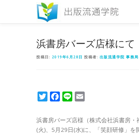
コ
ン
テ
ン
ツ
へ
浜書房バーズ店様にて
ス
キ
投稿日:
2019年6月28日
投稿者:
出版流通学院 事務局
ッ
プ
Twitter
Facebook
Line
Email
浜書房バーズ店様（株式会社浜書房・神奈
(火)、5月29日(水)に、「笑顔研修」