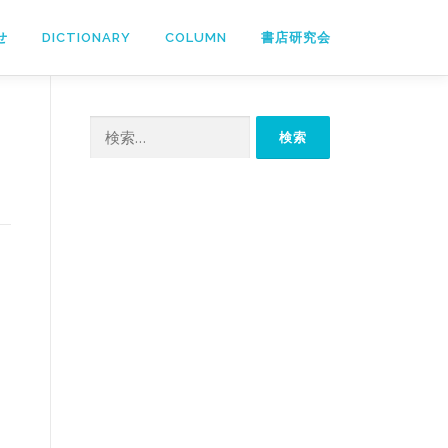
せ
DICTIONARY
COLUMN
書店研究会
検
索: