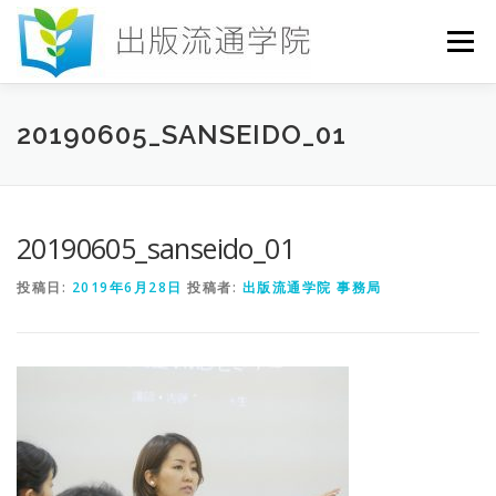
コ
ン
メニュー
テ
ン
ツ
へ
HOME
セミナー
発行物
お申込み
20190605_SANSEIDO_01
ス
キ
ッ
プ
お問い合わせ
DICTIONARY
COLUMN
20190605_sanseido_01
投稿日:
2019年6月28日
投稿者:
出版流通学院 事務局
書店研究会