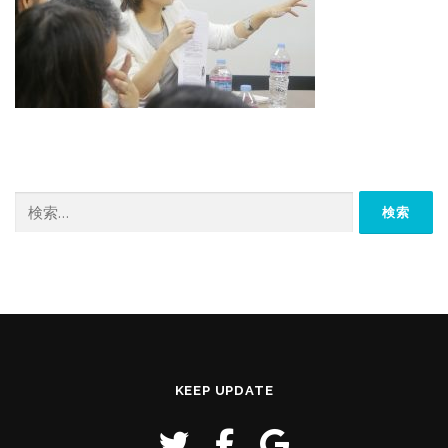
検
索:
KEEP UPDATE