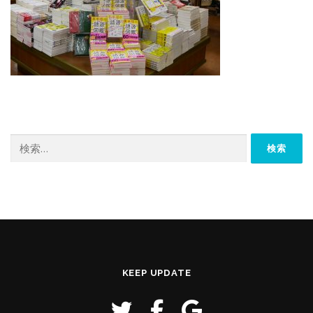
検
索:
KEEP UPDATE