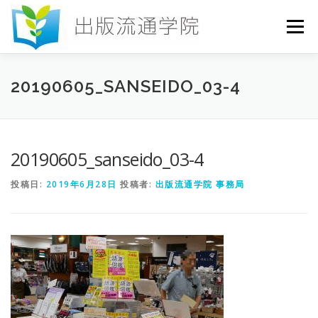
コ
ン
メニュー
テ
ン
ツ
へ
HOME
セミナー
発行物
お申込み
20190605_SANSEIDO_03-4
ス
キ
ッ
プ
お問い合わせ
DICTIONARY
COLUMN
20190605_sanseido_03-4
投稿日:
2019年6月28日
投稿者:
出版流通学院 事務局
書店研究会