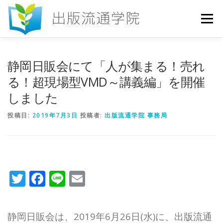
コ
ン
メニュー
テ
ン
ツ
へ
HOME
セミナー
発行物
お申込み
静岡日販会にて「人が集まる！売れ
ス
キ
る！超現場型VMD～講義編」を開催
ッ
しました
プ
お問い合わせ
DICTIONARY
COLUMN
投稿日:
2019年7月3日
投稿者:
出版流通学院 事務局
書店研究会
Twitter
Facebook
Line
Email
静岡日販会は、2019年6月26日(水)に、出版流通