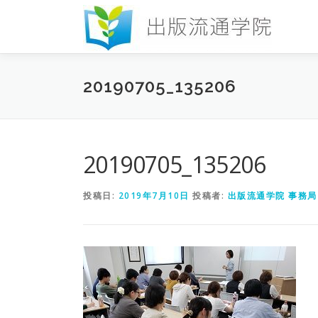
コ
ン
テ
ン
ツ
20190705_135206
へ
ス
キ
ッ
プ
20190705_135206
投稿日:
2019年7月10日
投稿者:
出版流通学院 事務局