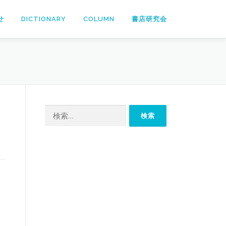
せ
DICTIONARY
COLUMN
書店研究会
検
索: