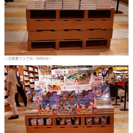
＜児童書フェア台・before＞