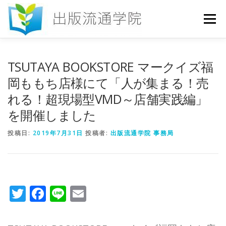
コ
ン
メニュー
テ
ン
ツ
へ
HOME
セミナー
発行物
お申込み
TSUTAYA BOOKSTORE マークイズ福
ス
キ
岡ももち店様にて「人が集まる！売
ッ
れる！超現場型VMD～店舗実践編」
プ
お問い合わせ
DICTIONARY
COLUMN
を開催しました
投稿日:
書店研究会
2019年7月31日
投稿者:
出版流通学院 事務局
Twitter
Facebook
Line
Email