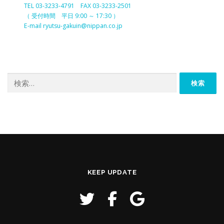
TEL 03-3233-4791 FAX 03-3233-2501
（ 受付時間 平日 9:00 ～ 17:30 ）
E-mail ryutsu-gakuin@nippan.co.jp
検
索:
KEEP UPDATE