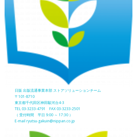
日販 出版流通事業本部 ストアソリューションチーム
〒101-8710
東京都千代田区神田駿河台4-3
TEL 03-3233-4791 FAX 03-3233-2501
（ 受付時間 平日 9:00 ～ 17:30 ）
E-mail ryutsu-gakuin@nippan.co.jp