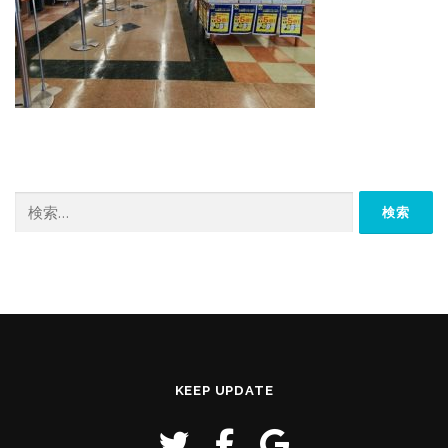
検
索:
KEEP UPDATE