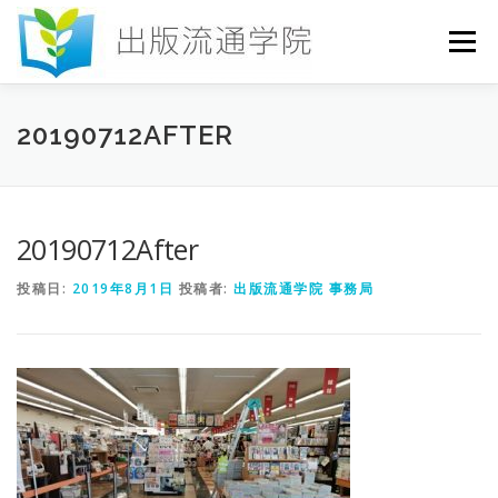
コ
ン
メニュー
テ
ン
ツ
へ
HOME
セミナー
発行物
お申込み
20190712AFTER
ス
キ
ッ
プ
お問い合わせ
DICTIONARY
COLUMN
20190712After
投稿日:
2019年8月1日
投稿者:
出版流通学院 事務局
書店研究会