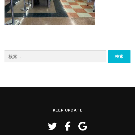
検
索:
KEEP UPDATE