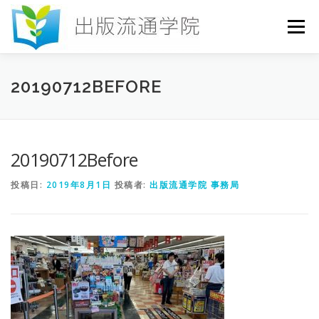
コ
ン
メニュー
テ
ン
ツ
へ
HOME
セミナー
発行物
お申込み
20190712BEFORE
ス
キ
ッ
プ
お問い合わせ
DICTIONARY
COLUMN
20190712Before
投稿日:
2019年8月1日
投稿者:
出版流通学院 事務局
書店研究会