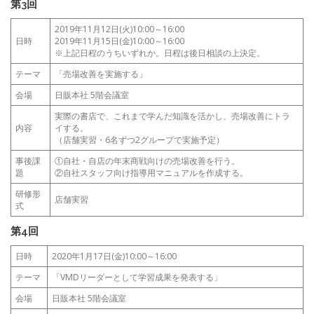
第3回
2019年11月12日(火)10:00～16:00
日時
2019年11月15日(金)10:00～16:00
※上記日程のうちいずれか。日程は後日相談の上決定。
テーマ
「売場改善を実施する」
会場
日販本社 5階会議室
実際の書店で、これまで学んだ知識を活かし、売場改善にトラ
内容
イする。
（店舗実習・6名ずつ2グループで実施予定）
事後課
①自社・自店の年末商戦向けの売場改善を行う。
題
②自社スタッフ向け指導用マニュアルを作成する。
研修形
店舗実習
式
第4回
日時
2020年1月17日(金)10:00～16:00
テーマ
「VMDリーダーとして学習成果を発表する」
会場
日販本社 5階会議室