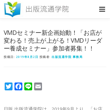
コ
ン
メニュー
テ
ン
ツ
へ
HOME
セミナー
発行物
お申込み
VMDセミナー新企画始動！「お店が
ス
キ
変わる！売上が上がる！VMDリーダ
ッ
ー養成セミナー」参加者募集！！
プ
お問い合わせ
DICTIONARY
COLUMN
投稿日:
2019年8月2日
投稿者:
出版流通学院 事務局
書店研究会
Twitter
Facebook
Line
Email
日販 出版流通学院は、2019年9月より、「お店