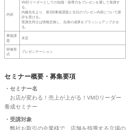
VMDリーダーとしての知識・指導力をプレゼンを通して発揮す
る。
内藤先生より、第3回事後課題と当日のプレゼン内容について講
内容
評を受ける。
受講生同士は情報交換し、自身の成果をブラッシュアップさせ
る。
事後課
未定
題
研修形
プレゼンテーション
式
セミナー概要・募集要項
・セミナー名
お店が変わる！売上が上がる！VMDリーダー
養成セミナー
・受講対象
弊社お取引の企業様で、店舗を指導する立場の