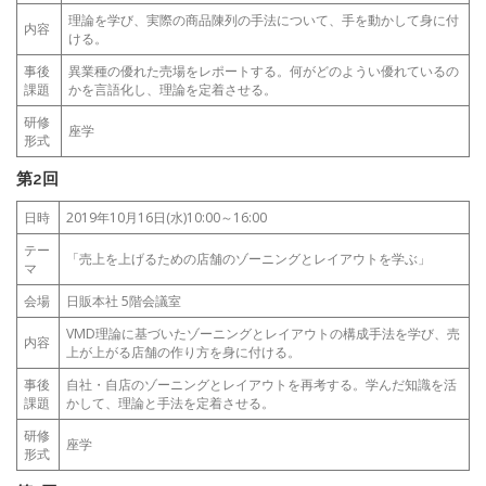
理論を学び、実際の商品陳列の手法について、手を動かして身に付
内容
ける。
事後
異業種の優れた売場をレポートする。何がどのようい優れているの
課題
かを言語化し、理論を定着させる。
研修
座学
形式
第2回
日時
2019年10月16日(水)10:00～16:00
テー
「売上を上げるための店舗のゾーニングとレイアウトを学ぶ」
マ
会場
日販本社 5階会議室
VMD理論に基づいたゾーニングとレイアウトの構成手法を学び、売
内容
上が上がる店舗の作り方を身に付ける。
事後
自社・自店のゾーニングとレイアウトを再考する。学んだ知識を活
課題
かして、理論と手法を定着させる。
研修
座学
形式