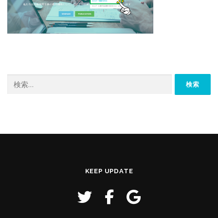
検
索:
KEEP UPDATE