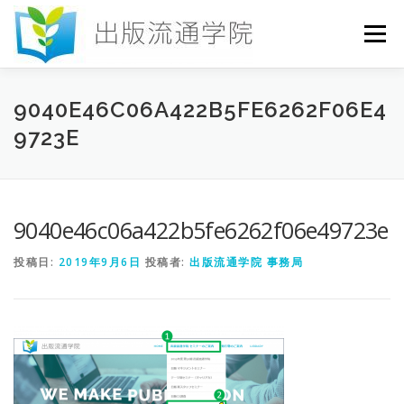
コ
ン
メニュー
テ
ン
ツ
へ
HOME
セミナー
発行物
お申込み
9040E46C06A422B5FE6262F06E4
ス
9723E
キ
ッ
プ
お問い合わせ
DICTIONARY
COLUMN
9040e46c06a422b5fe6262f06e49723e
書店研究会
投稿日:
2019年9月6日
投稿者:
出版流通学院 事務局