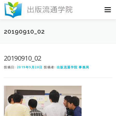
コ
ン
メニュー
テ
ン
ツ
へ
HOME
セミナー
発行物
お申込み
20190910_02
ス
キ
ッ
プ
お問い合わせ
DICTIONARY
COLUMN
20190910_02
投稿日:
2019年9月20日
投稿者:
出版流通学院 事務局
書店研究会