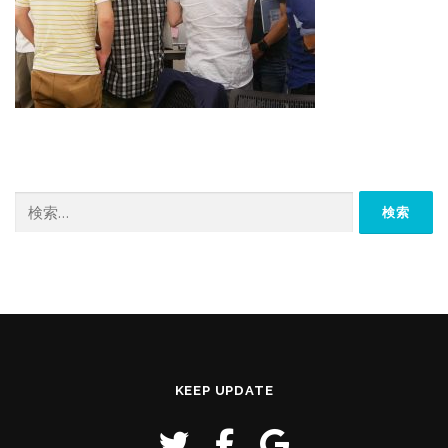
検
索:
KEEP UPDATE