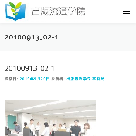
コ
ン
メニュー
テ
ン
ツ
へ
HOME
セミナー
発行物
お申込み
20100913_02-1
ス
キ
ッ
プ
お問い合わせ
DICTIONARY
COLUMN
20100913_02-1
投稿日:
2019年9月20日
投稿者:
出版流通学院 事務局
書店研究会