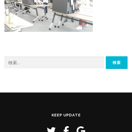
検
索:
KEEP UPDATE