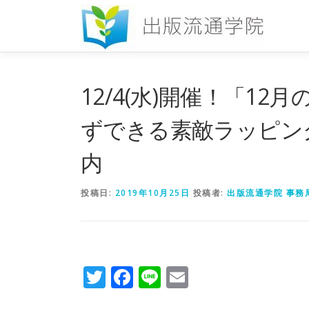
コ
ン
テ
ン
ツ
へ
12/4(水)開催！「1
ス
キ
ずできる素敵ラッピン
ッ
プ
内
投稿日:
2019年10月25日
投稿者:
出版流通学院 事務
Twitter
Facebook
Line
Email