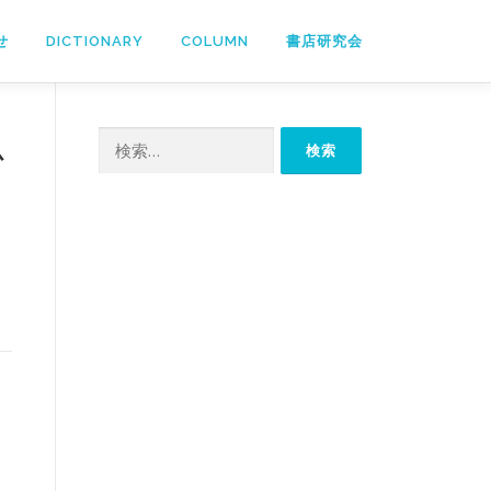
せ
DICTIONARY
COLUMN
書店研究会
検
必
索: