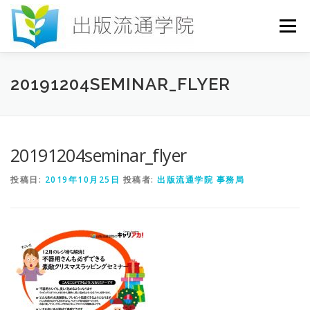
コ
ン
メニュー
テ
ン
ツ
へ
HOME
セミナー
発行物
お申込み
20191204SEMINAR_FLYER
ス
キ
ッ
プ
お問い合わせ
DICTIONARY
COLUMN
20191204seminar_flyer
投稿日:
2019年10月25日
投稿者:
出版流通学院 事務局
書店研究会