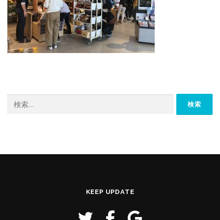
検
索:
KEEP UPDATE