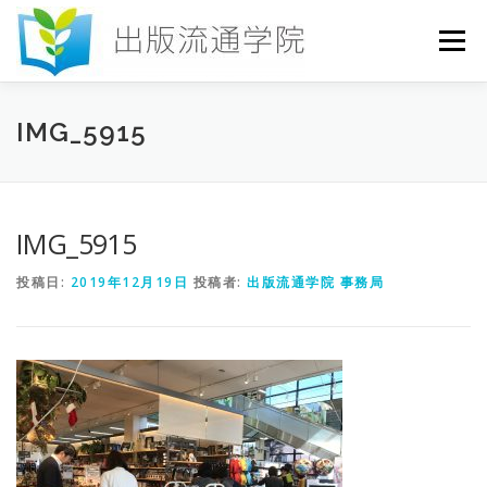
コ
ン
メニュー
テ
ン
ツ
へ
HOME
セミナー
発行物
お申込み
IMG_5915
ス
キ
ッ
プ
お問い合わせ
DICTIONARY
COLUMN
IMG_5915
投稿日:
2019年12月19日
投稿者:
出版流通学院 事務局
書店研究会