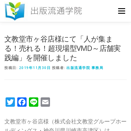
コ
ン
メニュー
テ
ン
ツ
へ
HOME
セミナー
発行物
お申込み
文教堂市ヶ谷店様にて「人が集ま
ス
キ
る！売れる！超現場型VMD～店舗実
ッ
践編」を開催しました
プ
お問い合わせ
DICTIONARY
COLUMN
投稿日:
2019年11月30日
投稿者:
出版流通学院 事務局
書店研究会
Twitter
Facebook
Line
Email
文教堂市ヶ谷店様（株式会社文教堂グループホー
ルディングス・神奈川県川崎市高津区）は、