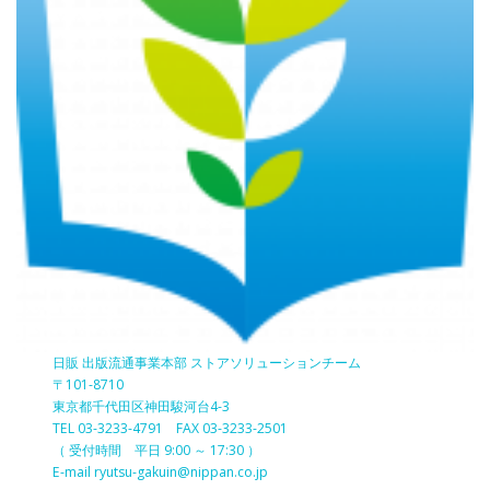
日販 出版流通事業本部 ストアソリューションチーム
〒101-8710
東京都千代田区神田駿河台4-3
TEL 03-3233-4791 FAX 03-3233-2501
（ 受付時間 平日 9:00 ～ 17:30 ）
E-mail ryutsu-gakuin@nippan.co.jp