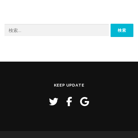
検
索:
KEEP UPDATE