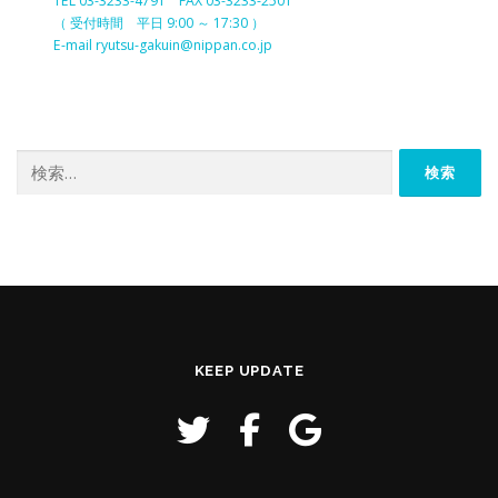
TEL 03-3233-4791 FAX 03-3233-2501
（ 受付時間 平日 9:00 ～ 17:30 ）
E-mail ryutsu-gakuin@nippan.co.jp
検
索:
KEEP UPDATE