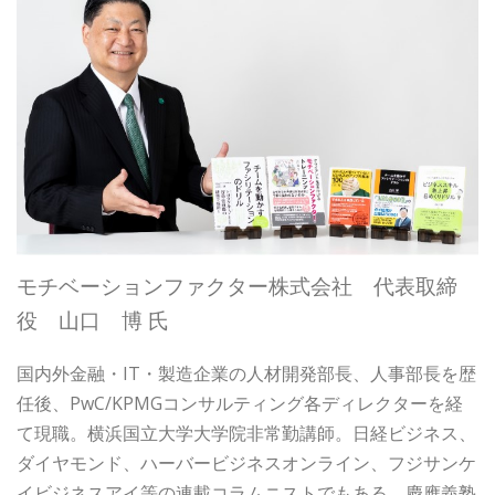
モチベーションファクター株式会社 代表取締
役 山口 博 氏
国内外金融・IT・製造企業の人材開発部長、人事部長を歴
任後、PwC/KPMGコンサルティング各ディレクターを経
て現職。横浜国立大学大学院非常勤講師。日経ビジネス、
ダイヤモンド、ハーバービジネスオンライン、フジサンケ
イビジネスアイ等の連載コラムニストでもある。慶應義塾