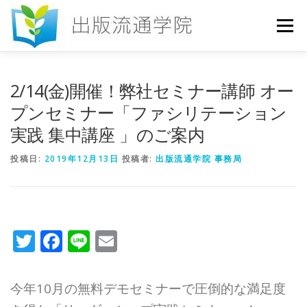
コ
ン
メニュー
テ
ン
ツ
へ
HOME
セミナー
発行物
お申込み
2/14(金)開催！弊社セミナー講師 オー
ス
キ
プンセミナー「ファシリテーション
ッ
実践 集中講座 」のご案内
プ
お問い合わせ
DICTIONARY
COLUMN
投稿日:
2019年12月13日
投稿者:
出版流通学院 事務局
書店研究会
Twitter
Facebook
Line
Email
今年10月の無料デモセミナーで圧倒的な満足度