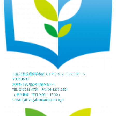
日販 出版流通事業本部 ストアソリューションチーム
〒101-8710
東京都千代田区神田駿河台4-3
TEL 03-3233-4791 FAX 03-3233-2501
（ 受付時間 平日 9:00 ～ 17:30 ）
E-mail ryutsu-gakuin@nippan.co.jp