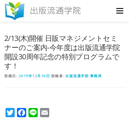
コ
ン
メニュー
テ
ン
ツ
へ
HOME
セミナー
発行物
お申込み
2/13(木)開催 日販マネジメントセミ
ス
キ
ナーのご案内-今年度は出版流通学院
ッ
開設30周年記念の特別プログラムで
プ
お問い合わせ
DICTIONARY
COLUMN
す！
投稿日:
書店研究会
2019年12月16日
投稿者:
出版流通学院 事務局
Twitter
Facebook
Line
Email