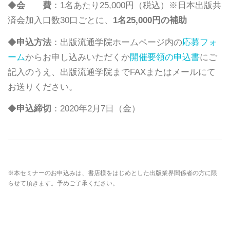
◆
会 費
：1名あたり25,000円（税込）
※日本出版共
済会加入口数30口ごとに、
1名25,000円の補助
◆
申込方法
：出版流通学院ホームページ内の
応募フォ
ーム
からお申し込みいただくか
開催要領の申込書
にご
記入のうえ、
出版流通学院までFAXまたはメールにて
お送りください。
◆
申込締切
：2020年2月7日（金）
※本セミナーのお申込みは、書店様をはじめとした出版業界関係者の方に限
らせて頂きます。予めご了承ください。