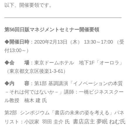
以下、開催要領です。
———————————————————————–
第
56
回日販マネジメントセミナー開催要領
◆
開催日時
：2020年2月13日（木） 13:30～17:00 （受
付13:00～）
◆
会 場
：東京ドームホテル 地下1F「オーロラ」
（東京都文京区後楽1-3-61）
◆
内 容
：第1部 基調講演
「イノベーションの本質
－それは何ではないか－」
講師：一橋ビジネススクー
ル教授 楠木 建 氏
第2部 シンポジウム
「書店の未来の姿を考える」
パネ
書店店主 夢眠 ねむ氏
リスト：小説家 羽田 圭介 氏