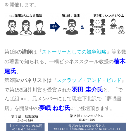
を開催します。
第1部の
講師
は『
ストーリーとしての競争戦略
』
等多数
楠木
の著書で知られる、一橋ビジネススクール教授の
建氏
、
第2部の
パネリスト
は『
スクラップ・アンド・ビルド
』
羽田 圭介氏
で第153回芥川賞を受賞された
と、「で
んぱ組.inc」元メンバーにして現在下北沢で「夢眠書
夢眠
ねむ氏
店」を開業中の
にご登壇頂きます。