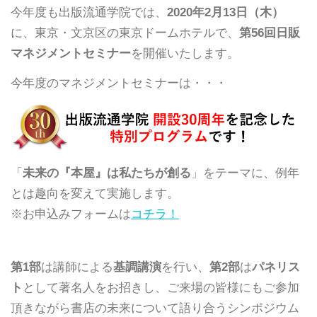
今年度も出版流通学院では、
2020年2月13
日（木）
に、東京・文京区の東京ドームホテルで、
第
56
回日販
マネジメントセミナー
を開催いたします。
今年度のマネジメントセミナーは・・・
「
未来の『本屋』は私たちが創る
」をテーマに、例年
とは趣向を変えて実施します。
※
お申込みフォームは
コチラ！
第1部
は講師による
基調講演
を行い、
第2部
は
パネリス
ト
として著名人をお招きし、ご来場の皆様にもご参加
頂きながら書店の未来について語り合うシンポジウム