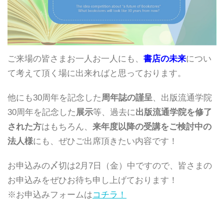
ご来場の皆さまお一人お一人にも、
書店の未来
につい
て考えて頂く
場に出来ればと思っております。
他にも30周年を記念した
周年誌の謹呈
、出版流通学院
30周年を記念した
展示
等、
過去に
出版流通学院を修了
された方
はもちろん、
来年度以降の受講をご検討
中の
法人様
にも、ぜひご出席頂きたい内容です！
お申込みの〆切は2月7日（金）中ですので、皆さまの
お申込みをぜひお待ち申し上げております！
※
お申込みフォームは
コチラ！