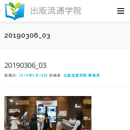
コ
ン
メニュー
テ
ン
ツ
へ
HOME
セミナー
発行物
お申込み
20190306_03
ス
キ
ッ
プ
お問い合わせ
DICTIONARY
COLUMN
20190306_03
投稿日:
2019年3月18日
投稿者:
出版流通学院 事務局
書店研究会