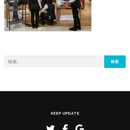
検
索:
KEEP UPDATE