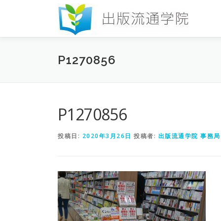
コ
ン
テ
ン
ツ
P1270856
へ
ス
キ
ッ
プ
P1270856
投稿日:
2020年3月26日
投稿者:
出版流通学院 事務局