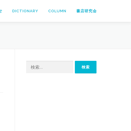
せ
DICTIONARY
COLUMN
書店研究会
検
索: