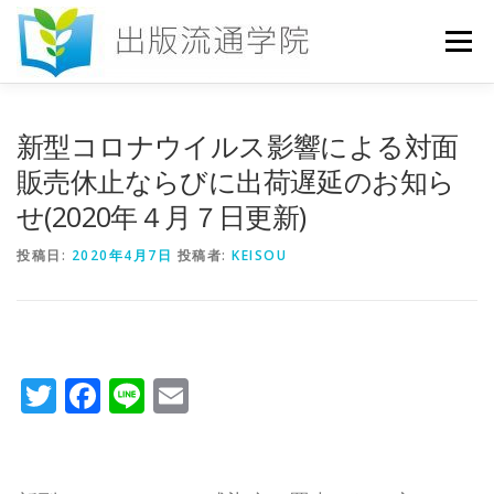
コ
ン
メニュー
テ
ン
ツ
へ
HOME
セミナー
発行物
お申込み
新型コロナウイルス影響による対面
ス
キ
販売休止ならびに出荷遅延のお知ら
ッ
せ(2020年４月７日更新)
プ
お問い合わせ
DICTIONARY
COLUMN
投稿日:
2020年4月7日
投稿者:
KEISOU
書店研究会
Twitter
Facebook
Line
Email