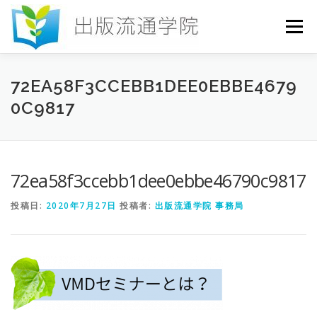
コ
ン
メニュー
テ
ン
ツ
へ
HOME
セミナー
発行物
お申込み
72EA58F3CCEBB1DEE0EBBE4679
ス
0C9817
キ
ッ
プ
お問い合わせ
DICTIONARY
COLUMN
72ea58f3ccebb1dee0ebbe46790c9817
書店研究会
投稿日:
2020年7月27日
投稿者:
出版流通学院 事務局