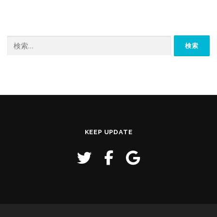
検
索:
KEEP UPDATE