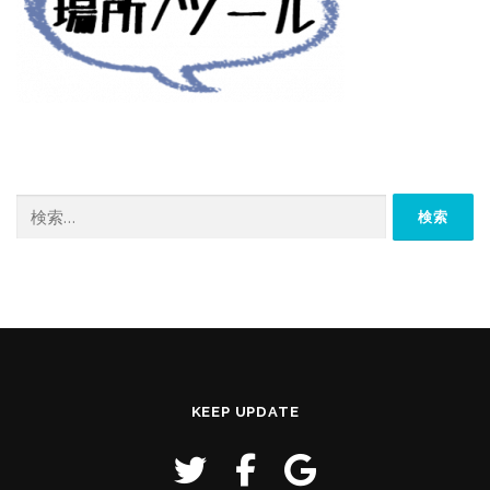
検
索:
KEEP UPDATE