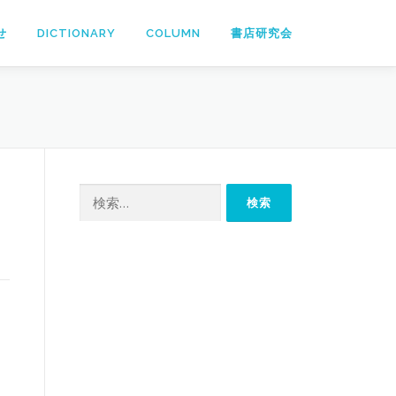
せ
DICTIONARY
COLUMN
書店研究会
検
索: