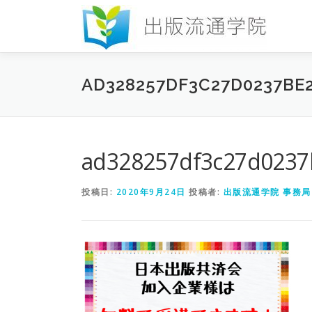
コ
ン
テ
ン
ツ
AD328257DF3C27D0237BE
へ
ス
キ
ッ
プ
ad328257df3c27d0237
投稿日:
2020年9月24日
投稿者:
出版流通学院 事務局