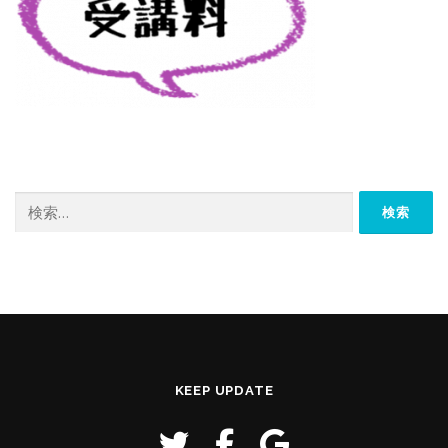
検
索:
KEEP UPDATE