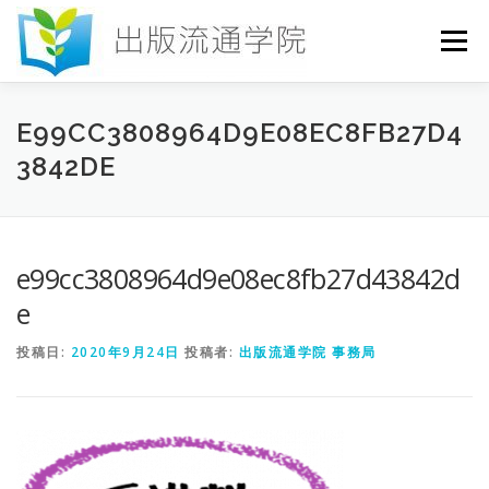
コ
ン
メニュー
テ
ン
ツ
へ
HOME
セミナー
発行物
お申込み
E99CC3808964D9E08EC8FB27D4
ス
3842DE
キ
ッ
プ
お問い合わせ
DICTIONARY
COLUMN
e99cc3808964d9e08ec8fb27d43842d
書店研究会
e
投稿日:
2020年9月24日
投稿者:
出版流通学院 事務局