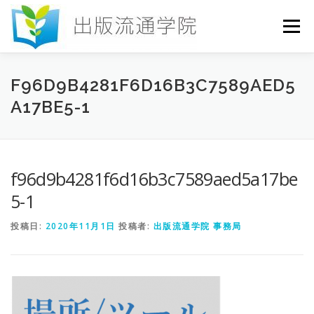
コ
ン
メニュー
テ
ン
ツ
へ
HOME
セミナー
発行物
お申込み
F96D9B4281F6D16B3C7589AED5
ス
A17BE5-1
キ
ッ
プ
お問い合わせ
DICTIONARY
COLUMN
f96d9b4281f6d16b3c7589aed5a17be
書店研究会
5-1
投稿日:
2020年11月1日
投稿者:
出版流通学院 事務局