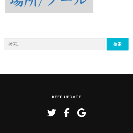
検
索:
KEEP UPDATE