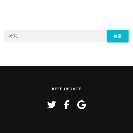
検
索:
KEEP UPDATE