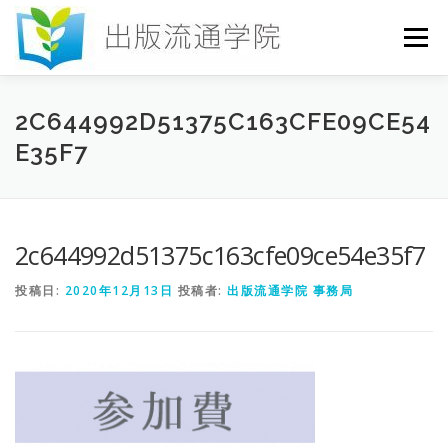
コ
ン
メニュー
テ
ン
ツ
へ
HOME
セミナー
発行物
お申込み
2C644992D51375C163CFE09CE54
ス
E35F7
キ
ッ
プ
お問い合わせ
DICTIONARY
COLUMN
2c644992d51375c163cfe09ce54e35f7
書店研究会
投稿日:
2020年12月13日
投稿者:
出版流通学院 事務局