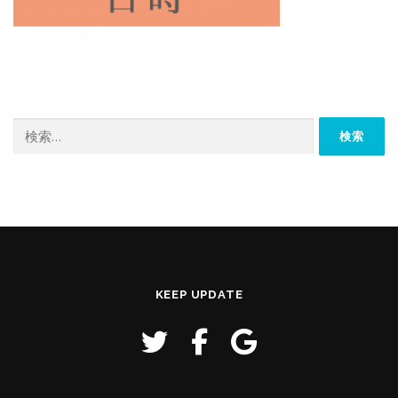
検
索:
KEEP UPDATE