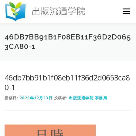
コ
ン
メニュー
テ
ン
ツ
へ
HOME
セミナー
発行物
お申込み
46DB7BB91B1F08EB11F36D2D065
ス
3CA80-1
キ
ッ
プ
お問い合わせ
DICTIONARY
COLUMN
46db7bb91b1f08eb11f36d2d0653ca8
書店研究会
0-1
投稿日:
2020年12月13日
投稿者:
出版流通学院 事務局